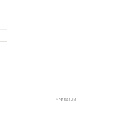
Add Widget Column 1
IMPRESSUM